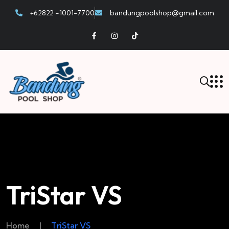
+62822 -1001-7700
bandungpoolshop@gmail.com
TriStar VS
Home
|
TriStar VS