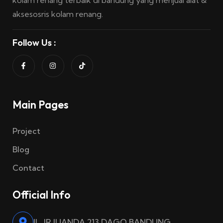
kolam renang terbaik di bandung yang menjual alat &
aksesosris kolam renang.
Follow Us :
Main Pages
Project
Blog
Contact
Official Info
JL. IR JUANDA 213 DAGO BANDUNG