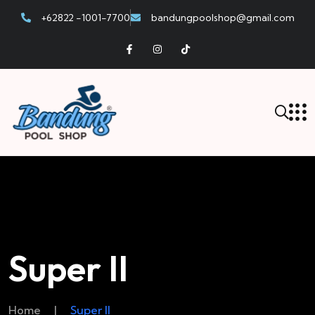
+62822 -1001-7700
bandungpoolshop@gmail.com
Super II
Home
|
Super II