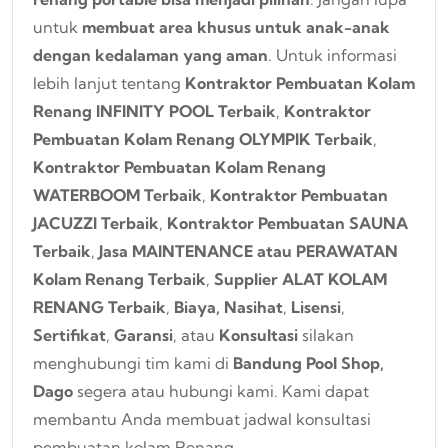
untuk
membuat area khusus untuk anak-anak
dengan kedalaman yang aman
.
Untuk informasi
lebih lanjut tentang
Kontraktor Pembuatan Kolam
Renang INFINITY POOL Terbaik
,
Kontraktor
Pembuatan Kolam Renang OLYMPIK Terbaik
,
Kontraktor Pembuatan Kolam Renang
WATERBOOM Terbaik
,
Kontraktor Pembuatan
JACUZZI Terbaik
,
Kontraktor Pembuatan SAUNA
Terbaik
,
Jasa MAINTENANCE atau PERAWATAN
Kolam Renang Terbaik
,
Supplier ALAT KOLAM
RENANG Terbaik
,
Biaya
,
Nasihat
,
Lisensi
,
Sertifikat
,
Garansi
, atau
Konsultasi
silakan
menghubungi tim kami di
Bandung Pool Shop,
Dago
segera atau hubungi kami
. Kami dapat
membantu Anda membuat jadwal konsultasi
pembuatan kolam Renang
.