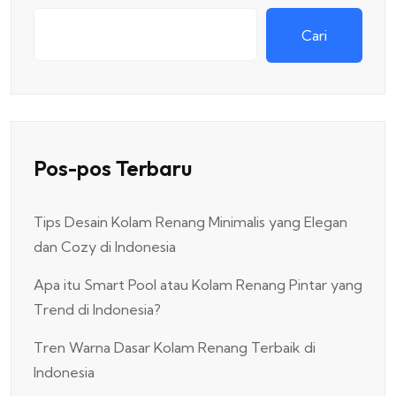
Cari
Pos-pos Terbaru
Tips Desain Kolam Renang Minimalis yang Elegan
dan Cozy di Indonesia
Apa itu Smart Pool atau Kolam Renang Pintar yang
Trend di Indonesia?
Tren Warna Dasar Kolam Renang Terbaik di
Indonesia