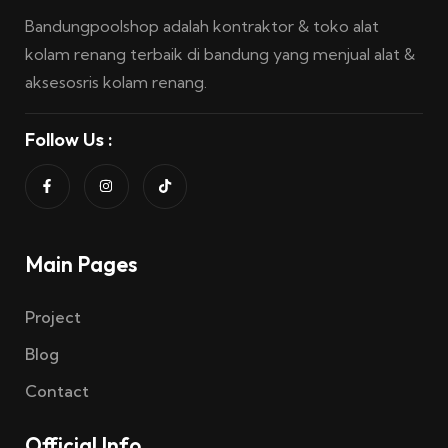
Bandungpoolshop adalah kontraktor & toko alat
kolam renang terbaik di bandung yang menjual alat &
aksesosris kolam renang.
Follow Us :
Main Pages
Project
Blog
Contact
Official Info