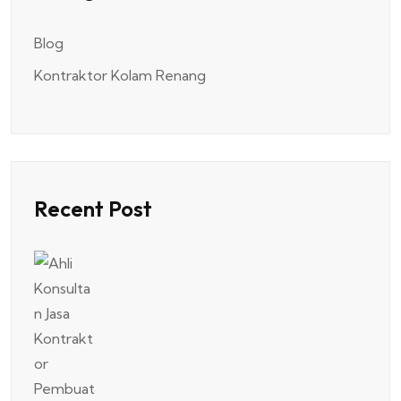
Blog
Kontraktor Kolam Renang
Recent Post