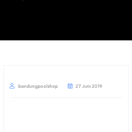
bandungpoolshop
27 Juni 2019