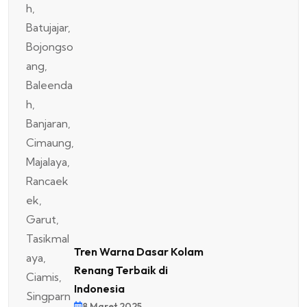
Tren Warna Dasar Kolam
Renang Terbaik di
Indonesia
8 Maret 2025