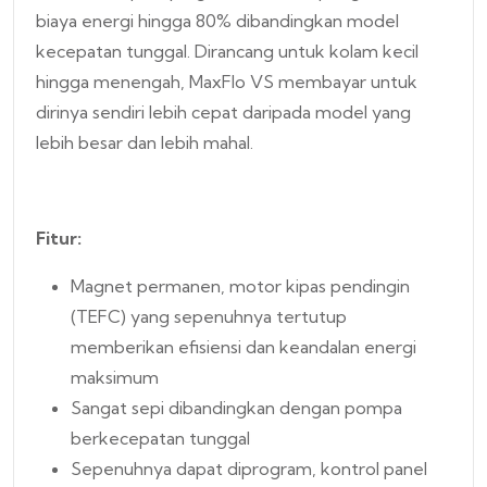
biaya energi hingga 80% dibandingkan model
kecepatan tunggal. Dirancang untuk kolam kecil
hingga menengah, MaxFlo VS membayar untuk
dirinya sendiri lebih cepat daripada model yang
lebih besar dan lebih mahal.
Fitur:
Magnet permanen, motor kipas pendingin
(TEFC) yang sepenuhnya tertutup
memberikan efisiensi dan keandalan energi
maksimum
Sangat sepi dibandingkan dengan pompa
berkecepatan tunggal
Sepenuhnya dapat diprogram, kontrol panel