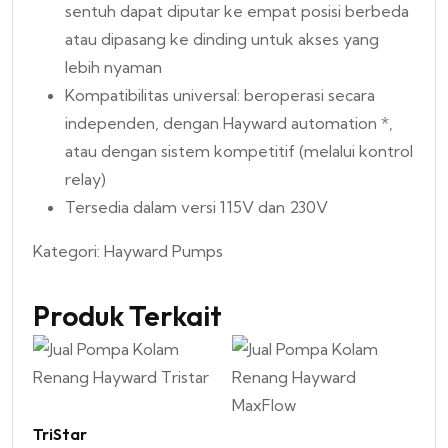
sentuh dapat diputar ke empat posisi berbeda
atau dipasang ke dinding untuk akses yang
lebih nyaman
Kompatibilitas universal: beroperasi secara
independen, dengan Hayward automation *,
atau dengan sistem kompetitif (melalui kontrol
relay)
Tersedia dalam versi 115V dan 230V
Kategori:
Hayward Pumps
Produk Terkait
TriStar