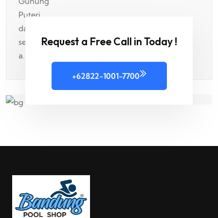
Request a Free Call in Today !
+62822-1001-7700