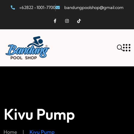
+62822 -1001-7700
bandungpoolshop@gmail.com
Kivu Pump
Home
|
Kivu Pump