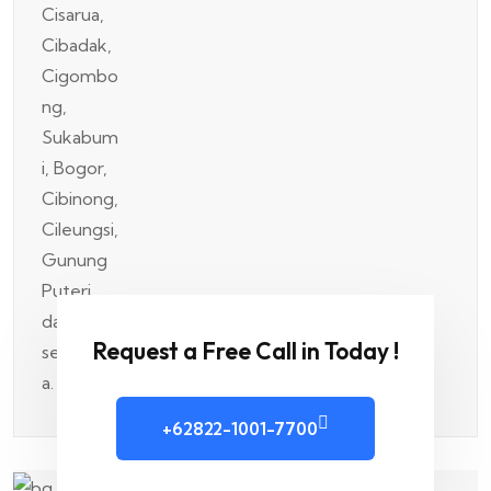
Request a Free Call in Today !
+62822-1001-7700