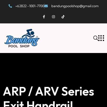
+62822 -1001-7700
bandungpoolshop@gmail.com
ARP / ARV Series
Exit Handrail