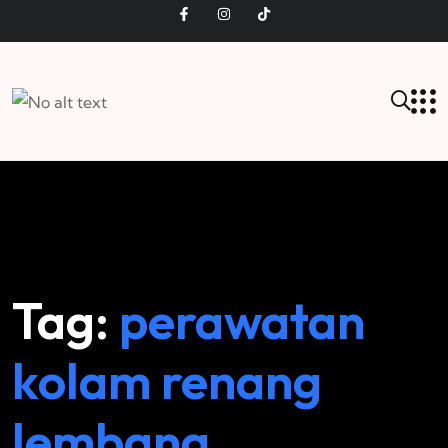
Tag:
perawatan
kolam renang
lembang